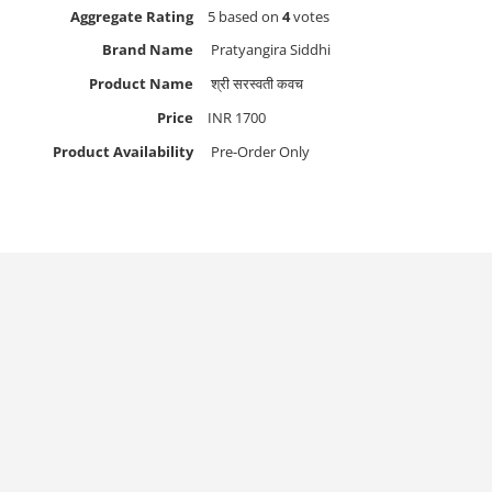
Aggregate Rating
5
based on
4
votes
Brand Name
Pratyangira Siddhi
Product Name
श्री सरस्वती कवच
Price
INR
1700
Product Availability
Pre-Order Only