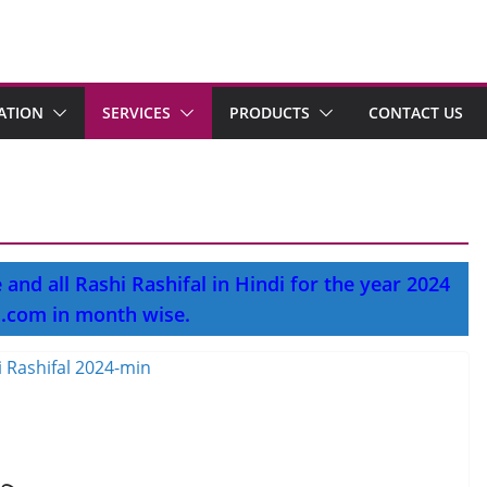
ATION
SERVICES
PRODUCTS
CONTACT US
and all Rashi Rashifal in Hindi for the year 2024
i.com in month wise.