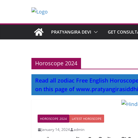
PRATYANGIRA DEVI
GET CONSULT
Horoscope 2024
Read all zodiac Free English Horoscope 
on this page of www.pratyangirasiddh
HOROSCOPE 2024
LATEST HOROSCOPE
January 14, 2024
admin