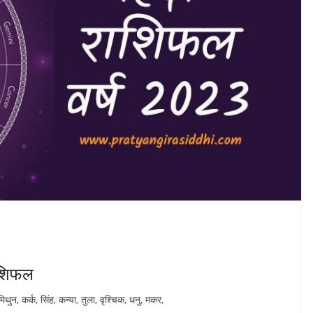
राशिफल
िथुन, कर्क, सिंह, कन्या, तुला, वृश्चिक, धनु, मकर,