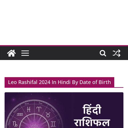
Leo Rashifal 2024 In Hindi By Date of Birth