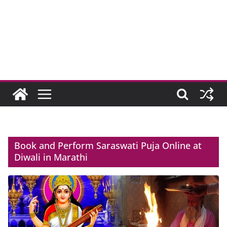
Book and Perform Saraswati Puja Online at
Diwali in Marathi